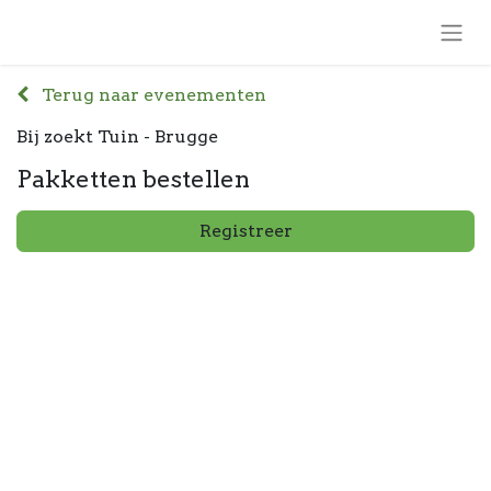
Terug naar evenementen
Bij zoekt Tuin - Brugge
Pakketten bestellen
Registreer
Bij zoekt Tuin -
Brugge
Regionaal Landschap Houtland & Polders
i.s.m. gemeente Oostkamp